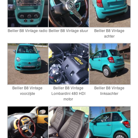
Bellier B8 Vintage radio
Bellier B8 Vintage stuur
Bellier B8 Vintage
achter
Bellier B8 Vintage
Bellier B8 Vintage
Bellier B8 Vintage
voorzijde
Lombardini 480 HDI
linksachter
motor