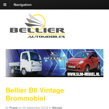
Navigation
Bellier B8 Vintage
Brommobiel
by
Frans
on
25 september 2018
in
Nieuws