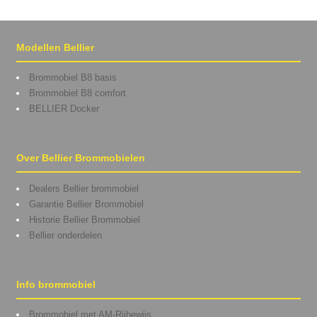
Modellen Bellier
Brommobiel B8 basis
Brommobiel B8 comfort
BELLIER Docker
Over Bellier Brommobielen
Dealers Bellier brommobiel
Garantie Bellier Brommobiel
Historie Bellier Brommobiel
Bellier onderdelen
Info brommobiel
Brommobiel met AM-Rijbewijs