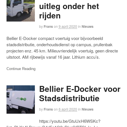
uitleg onder het
rijden
by
Frans
on
9 april 2020
in
Nieuws
Bellier E-Docker compact voertuig voor bijvoorbeeld
stadsdistributie, onderhoudsdienst op campus, prullenbak
projecten enz. 45 km. Milieuvriendelijk voertuig, geen directe
uitstoot. AM rijbewijs vanaf 16 jaar. Lithium accu’s.
Continue Reading
Bellier E-Docker voor
Stadsdistributie
by
Frans
on
6 april 2020
in
Nieuws
https://youtu.be/GtuUxH6WSKc?