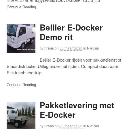
list=PLXz4LBmugyD4d5a1Q0vDkcGlPTCLJo_Lo
Continue Reading
Bellier E-Docker
Demo rit
by
Frans
on
30 maart 2020
in
Nieuws
Bellier E-Docker rijden voor pakketdienst of
Stadsdistributie. Uitleg onder het rijden. Compact duurzaam
Elektrisch voertuig
Continue Reading
Pakketlevering met
E-Docker
by
Frans
on
23 maart 2020
in
Nieuws