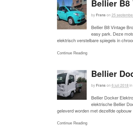
Bellier B
by
Frans
on
25 septembe
Bellier B8 Vintage B
easy park. Deze motor
elektrisch verstelbare spiegels in chr
Continue Reading
Bellier Do
by
Frans
on
6 juli 2018
in
Bellier Docker Elektr
elektrische Bellier D
geleverd worden met dezelfde opbouw m
Continue Reading