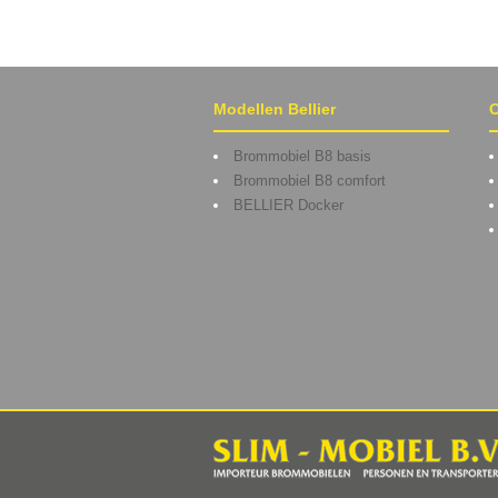
Modellen Bellier
O
Brommobiel B8 basis
Brommobiel B8 comfort
BELLIER Docker