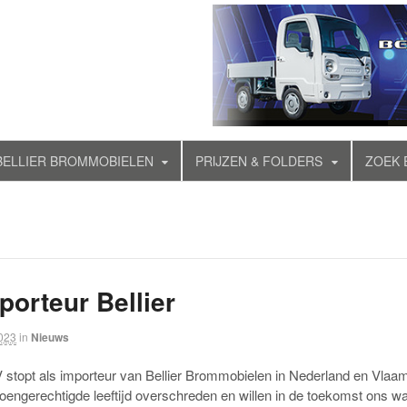
BELLIER BROMMOBIELEN
PRIJZEN & FOLDERS
ZOEK 
orteur Bellier
2023
in
Nieuws
V stopt als importeur van Bellier Brommobielen in Nederland en Vlaa
oengerechtigde leeftijd overschreden en willen in de toekomst ons 