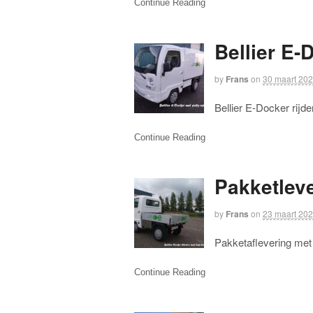
Continue Reading
Bellier E-
by
Frans
on
30 maart 20
Bellier E-Docker rijd
Continue Reading
Pakketlev
by
Frans
on
23 maart 20
Pakketaflevering met 
Continue Reading