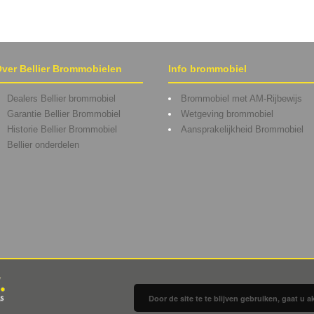
ver Bellier Brommobielen
Info brommobiel
Dealers Bellier brommobiel
Brommobiel met AM-Rijbewijs
Garantie Bellier Brommobiel
Wetgeving brommobiel
Historie Bellier Brommobiel
Aansprakelijkheid Brommobiel
Bellier onderdelen
Door de site te te blijven gebruiken, gaat u