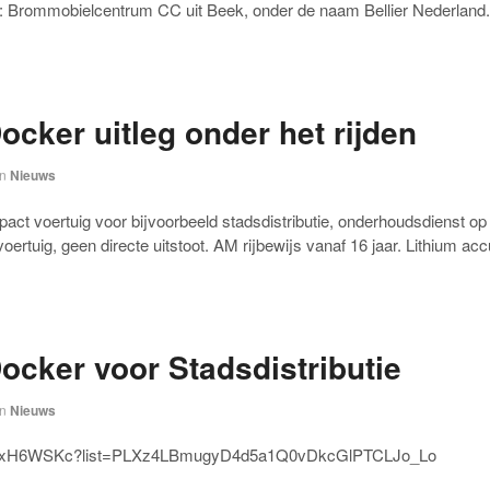
n: Brommobielcentrum CC uit Beek, onder de naam Bellier Nederland. 
Docker uitleg onder het rijden
in
Nieuws
act voertuig voor bijvoorbeeld stadsdistributie, onderhoudsdienst o
voertuig, geen directe uitstoot. AM rijbewijs vanaf 16 jaar. Lithium acc
Docker voor Stadsdistributie
in
Nieuws
GtuUxH6WSKc?list=PLXz4LBmugyD4d5a1Q0vDkcGlPTCLJo_Lo