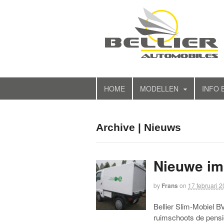
HOME
MODELLEN
INFO 
Archive | Nieuws
Nieuwe imp
by
Frans
on
17 februari 
Bellier Slim-Mobiel B
ruimschoots de pensi