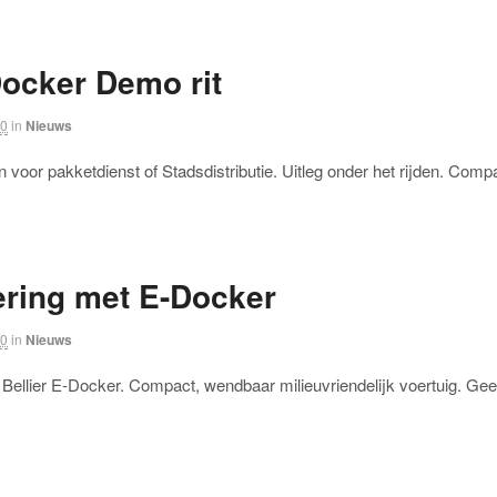
Docker Demo rit
20
in
Nieuws
en voor pakketdienst of Stadsdistributie. Uitleg onder het rijden. Com
ering met E-Docker
20
in
Nieuws
Bellier E-Docker. Compact, wendbaar milieuvriendelijk voertuig. Geen