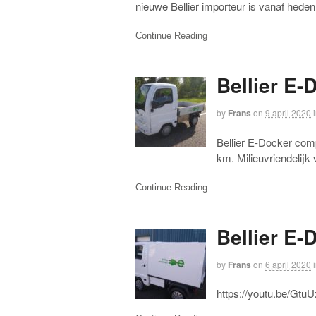
nieuwe Bellier importeur is vanaf hede
Continue Reading
Bellier E-
by
Frans
on
9 april 2020
Bellier E-Docker comp
km. Milieuvriendelijk 
Continue Reading
Bellier E-
by
Frans
on
6 april 2020
https://youtu.be/