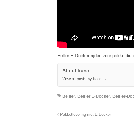
Bellier E-Docker rijden voor pakketdien
About frans
View all posts by frans
→
Bellier
,
Bellier E-Docker
,
Bellier-Do
Pakketlevering met E-Docker