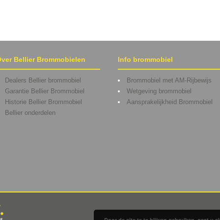
ver Bellier Brommobielen
Info brommobiel
Dealers Bellier brommobiel
Brommobiel met AM-Rijbewijs
Garantie Bellier Brommobiel
Wetgeving brommobiel
Historie Bellier Brommobiel
Aansprakelijkheid Brommobiel
Bellier onderdelen
Door de site te te blijven gebruiken, gaat u