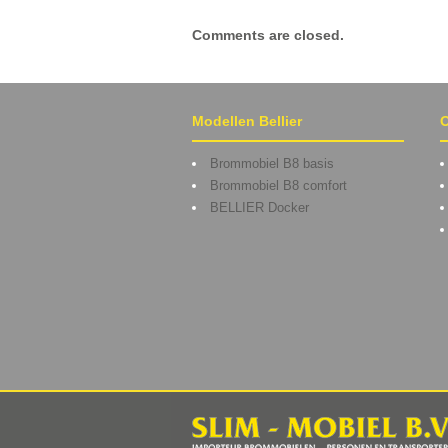
Comments are closed.
Modellen Bellier
O
Brommobiel B8 basis
Brommobiel B8 comfort
BELLIER Docker