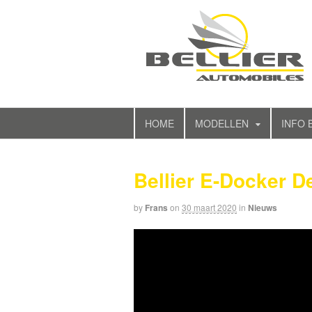
HOME
MODELLEN
INFO 
Bellier E-Docker D
by
Frans
on
30 maart 2020
in
Nieuws