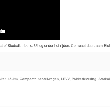
st of Stadsdistributie. Uitleg onder het rijden. Compact duurzaam Elek
cker. 45-km
,
Compacte bestelwagen
,
LEVV
,
Pakketlevering
,
Stadsd